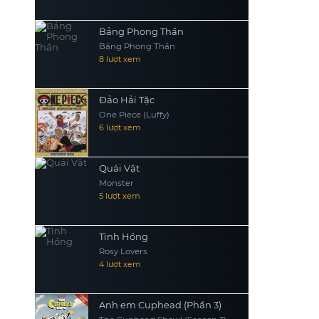
Bảng Phong Thần
Bảng Phong Thần
8 lượt xem
Đảo Hải Tặc
One Piece (Luffy)
6 lượt xem
Quái Vật
Monster
5 lượt xem
Tình Hồng
Rosy Lovers
4 lượt xem
Anh em Cuphead (Phần 3)