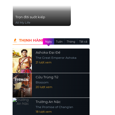
Trọn đời suốt kiếp
All My Life
THỊNH HÀNH
Ngày
Tuần
Tháng
Tất cả
Ashoka Đại Đế
The Great Emperor Ashoka
21 lượt xem
Cửu Trùng Tử
Blossom
20 lượt xem
Trường An Nặc
The Promise of Chang’an
18 lượt xem