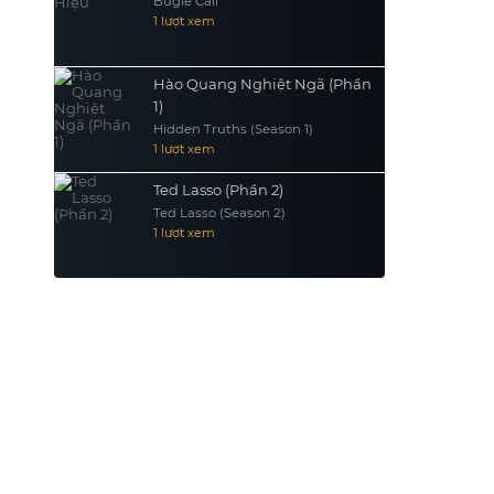
Bugle Call
1 lượt xem
Hào Quang Nghiệt Ngã (Phần
1)
Hidden Truths (Season 1)
1 lượt xem
Ted Lasso (Phần 2)
Ted Lasso (Season 2)
1 lượt xem