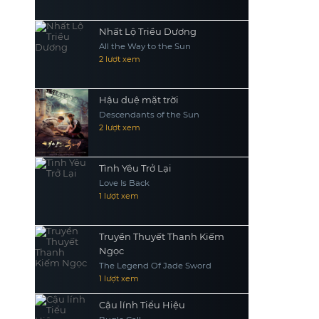
Nhất Lộ Triều Dương
All the Way to the Sun
2 lượt xem
Hậu duệ mặt trời
Descendants of the Sun
2 lượt xem
Tình Yêu Trở Lại
Love Is Back
1 lượt xem
Truyền Thuyết Thanh Kiếm
Ngọc
The Legend Of Jade Sword
1 lượt xem
Cậu lính Tiểu Hiệu