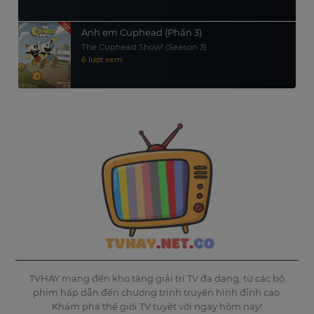
Anh em Cuphead (Phần 3)
The Cuphead Show! (Season 3)
6 lượt xem
TVHAY mang đến kho tàng giải trí TV đa dạng, từ các bộ
phim hấp dẫn đến chương trình truyền hình đỉnh cao.
Khám phá thế giới TV tuyệt vời ngay hôm nay!