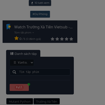
10
lượt xem
#Dự Phòng
Watch Trường Xà Tiên Vietsub -
HD
0
/
0
đánh giá
5
Danh sách tập
Full
Mutant Python
Trường Xà Tiên