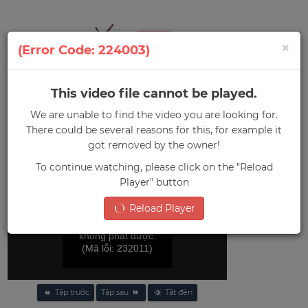
×
(Error Code: 224003)
This video file cannot be played.
0
We are unable to find the video you are looking for.
Menu
There could be several reasons for this, for example it
Trang chủ
»
Trường Xà Tiên
got removed by the owner!
To continue watching, please click on the "Reload
Player" button
Reload Player
File video này
không phát được.
(Mã lỗi: 232011)
Tập trước
Tập sau
Tắt đèn