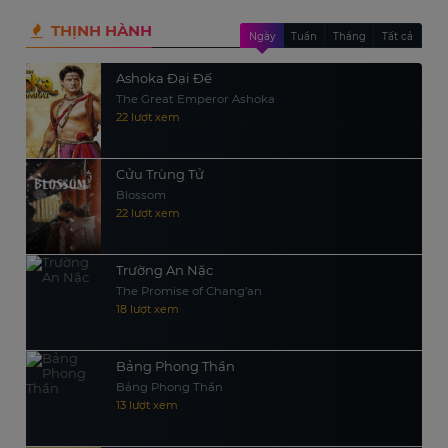
THỊNH HÀNH
Ngày
Tuần
Tháng
Tất cả
Ashoka Đại Đế
The Great Emperor Ashoka
22 lượt xem
Cửu Trùng Tử
Blossom
22 lượt xem
Trường An Nặc
The Promise of Chang’an
18 lượt xem
Bảng Phong Thần
Bảng Phong Thần
13 lượt xem