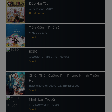
Đảo Hải Tặc
One Piece (Luffy)
11 lượt xem
Tiên Kiếm - Phần 2
A Happy Life
9 lượt xem
8090
Octogenarians And The 90s
6 lượt xem
Chiến Thần Cuồng Phi: Phụng Khinh Thiên
Hạ
Battlefield of the Crazy Empresses
6 lượt xem
Minh Lan Truyện
The Story of Minglan
6 lượt xem